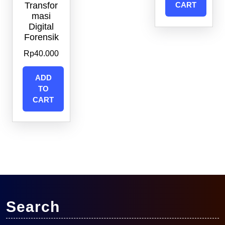
Transfor
CART
masi
Digital
Forensik
Rp
40.000
ADD
TO
CART
Search