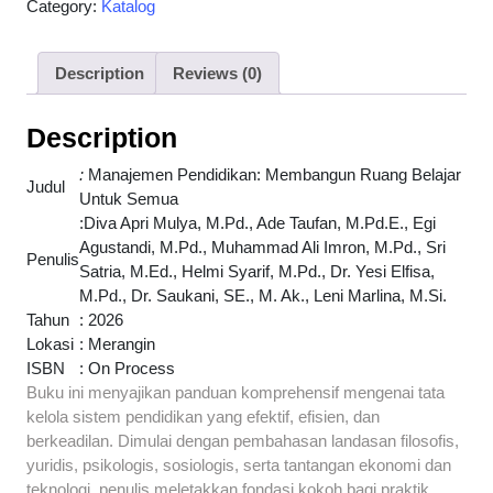
Category:
Katalog
Description
Reviews (0)
Description
:
Manajemen Pendidikan: Membangun Ruang Belajar
Judul
Untuk Semua
:Diva Apri Mulya, M.Pd., Ade Taufan, M.Pd.E., Egi
Agustandi, M.Pd., Muhammad Ali Imron, M.Pd., Sri
Penulis
Satria, M.Ed., Helmi Syarif, M.Pd., Dr. Yesi Elfisa,
M.Pd., Dr. Saukani, SE., M. Ak., Leni Marlina, M.Si.
Tahun
: 2026
Lokasi
: Merangin
ISBN
: On Process
Buku ini menyajikan panduan komprehensif mengenai tata
kelola sistem pendidikan yang efektif, efisien, dan
berkeadilan. Dimulai dengan pembahasan landasan filosofis,
yuridis, psikologis, sosiologis, serta tantangan ekonomi dan
teknologi, penulis meletakkan fondasi kokoh bagi praktik