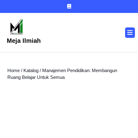
Skip
to
content
Skip
to
O
content
B
Meja Ilmiah
Home
/
Katalog
/ Manajemen Pendidikan: Membangun
Ruang Belajar Untuk Semua